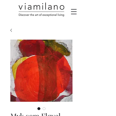
Myk som Fløyel